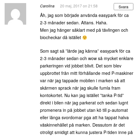
Carolina
20 maj, 2017 on 21:58
Svara
Åh, jag som började använda easypark för ca
2-3 månader sedan. Attans. Haha.
Men jag hänger såklart med på tävlingen och
biocheckar då istället
Som sagt så ”lärde jag känna” easypark för ca
2-3 månader sedan och wow så mycket enklare
parkeringen vid jobbet blivit. Det som blev
uppbrottet från mitt förhållande med P-maskiner
var när jag tappade mobilen i marken så att
skärmen sprack när jag skulle fumla fram
kontokortet. Nu kan jag istället ”tanka P-tid”
direkt i bilen när jag parkerat och sedan lugnt
promenera in på jobbet utan kö till p-automat
eller långa svordomar pga att ha tappat halva
väskinnehållet på marken. Dessutom är det
otroligt smidigt att kunna justera P-tiden inne på