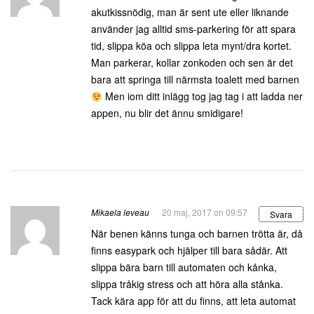
akutkissnödig, man är sent ute eller liknande
använder jag alltid sms-parkering för att spara
tid, slippa köa och slippa leta mynt/dra kortet.
Man parkerar, kollar zonkoden och sen är det
bara att springa till närmsta toalett med barnen
Men iom ditt inlägg tog jag tag i att ladda ner
appen, nu blir det ännu smidigare!
Mikaela leveau
20 maj, 2017 on 09:57
Svara
När benen känns tunga och barnen trötta är, då
finns easypark och hjälper till bara sådär. Att
slippa bära barn till automaten och kånka,
slippa tråkig stress och att höra alla stånka.
Tack kära app för att du finns, att leta automat