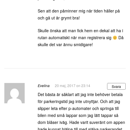
Sen att den påminner mig när tiden håller på
och gå ut är grymt bra!
Skulle önska att man fick hem en dekal att ha i
rutan automatiskt när man registrera sig
Då
skulle det var ännu smidigare!
Evelina
20 maj, 2017 on 23:14
Svara
Det bästa är såklart att jag inte behöver betala
för parkeringstid jag inte utnyttjar. Och att jag
slipper leta efter p-automater och springa till
bilen med små lappar som jag lätt tappar så
dom blåser iväg. Hade varit suveränt om appen
hade kunnat hjälpa till med själva parkerandet