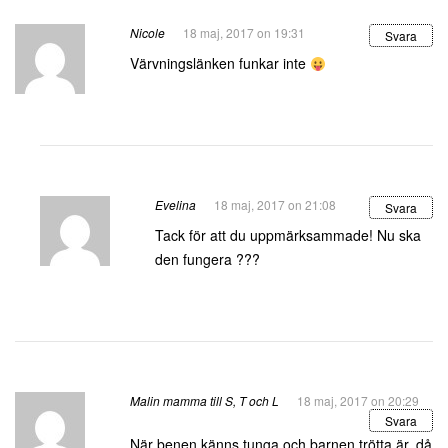
Nicole
18 maj, 2017 on 19:31
Svara
Värvningslänken funkar inte
Evelina
18 maj, 2017 on 21:08
Svara
Tack för att du uppmärksammade! Nu ska
den fungera ???
Malin mamma till S, T och L
18 maj, 2017 on 20:29
Svara
När benen känns tunga och barnen trötta är, då