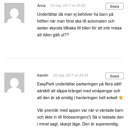
Anna
20 maj, 2017 on 20:20
Svara
Underlättar då man ej behöver ha barn på
höften när man först ska till automaten och
sedan skynda tillbaka till bilen för att inte missa
att tiden gått ut??
Karolin
20 maj, 2017 on 20:24
Svara
EasyPark underlättar parkeringen på flera sätt!
särskilt att slippa krångel med småpengar och
att den är så smidig i hanteringen helt enkelt
Vår premiär med appen var när vi väntade barn
och åkte in till förlossningen(!) Så vi testade den
i minst sagt, skarpt läge. Den är supersmidig,