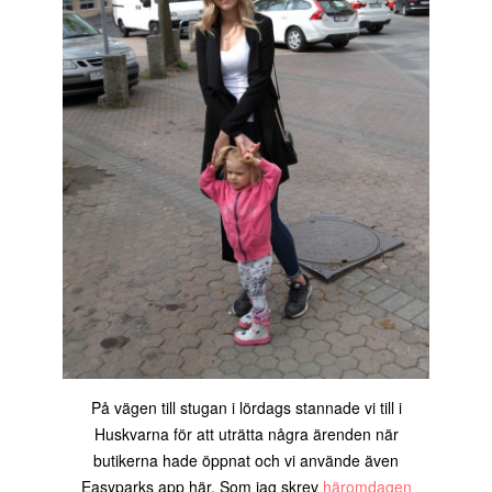
På vägen till stugan i lördags stannade vi till i
Huskvarna för att uträtta några ärenden när
butikerna hade öppnat och vi använde även
Easyparks app här. Som jag skrev
häromdagen