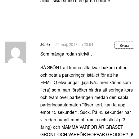
alltid i sista stund och gärna i bilen!!
Maria
21 maj, 2017 on 23:54
Svara
Som många redan skrivit…
SÅ SKÖNT att kunna sitta kvar bakom ratten
och betala parkeringen istället för att ha
FEMTIO elva ungar (jaja två.. men känns som
flera) som man försöker hindra att springa kors
och tvärs över parkeringen medan den sabla
parleringsautomaten ”läser kort, kan ta upp
emot 45 sekunder”. Suck. På 45 sekunder har
vi redan hunnit med att ramla och slå sig (3
åring) och MAMMA VARFÖR ÄR GRÄSET
GRÖNT OCH VARFÖR HOPPAR GRODOR? (6