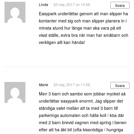
Linda
20 maj, 2017 on 10:49
Svara
Easypark underlättar genom att man slipper ha
kontanter med sig och man slipper planera in i
minsta stund hur länge man ska vara på ett
visst ställe, extra bra när man har småbarn och
verkligen allt kan hända!
Marie
20 maj, 2017 on 11:06
Svara
Men 3 barn och sambo som jobbar mycket så
underlättar easypark enormt. Jag slipper det
ständiga valet mellan att ta med 3 barn till
parkerings automaten och hålla koll / köa där
med 2 barn brevid vagnen med spring i benen
efter att ha åkt bil (ofta kissnödiga / hungriga