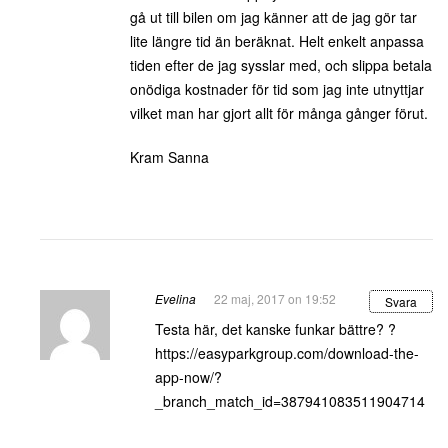
gå ut till bilen om jag känner att de jag gör tar
lite längre tid än beräknat. Helt enkelt anpassa
tiden efter de jag sysslar med, och slippa betala
onödiga kostnader för tid som jag inte utnyttjar
vilket man har gjort allt för många gånger förut.
Kram Sanna
Evelina
22 maj, 2017 on 19:52
Svara
Testa här, det kanske funkar bättre? ?
https://easyparkgroup.com/download-the-
app-now/?
_branch_match_id=387941083511904714