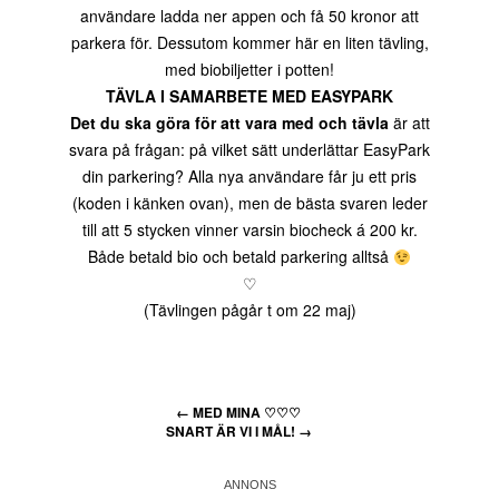
användare ladda ner appen och få 50 kronor att
parkera för. Dessutom kommer här en liten tävling,
med biobiljetter i potten!
TÄVLA I SAMARBETE MED EASYPARK
Det du ska göra för att vara med och tävla
är att
svara på frågan: på vilket sätt underlättar EasyPark
din parkering? Alla nya användare får ju ett pris
(koden i känken ovan), men de bästa svaren leder
till att 5 stycken vinner varsin biocheck á 200 kr.
Både betald bio och betald parkering alltså
♡
(Tävlingen pågår t om 22 maj)
←
MED MINA ♡♡♡
SNART ÄR VI I MÅL!
→