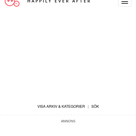
HAPPILY EVER AFTER
Toggle
Navigat
VISA ARKIV & KATEGORIER
|
SÖK