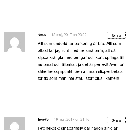
Anna
18 maj, 2017 on 23:23
Svara
Allt som underlättar parkering är bra. Allt som
oftast far jag runt med tre små barn, att då
slippa krångla med pengar och kort, springa till
automat och tillbaka.. ja det är perfekt! Även ur
säkerhetssynpunkt. Sen att man slipper betala
för tid som man inte står.. stort plus i kanten!
Emelie
19 maj, 2017 on 21:16
Svara
I ett hektiskt småbarnsliv där någon alltid är