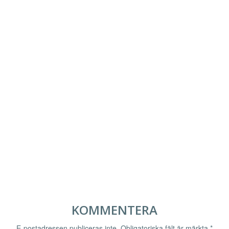
KOMMENTERA
E-postadressen publiceras inte.
Obligatoriska fält är märkta
*