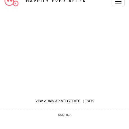
HAPPILY EVER AFTER
Toggle
Navigat
VISA ARKIV & KATEGORIER
|
SÖK