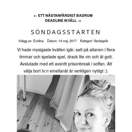
←
ETT NÄSTANFÄRDIGT BADRUM
DEADLINE IKVÄLL
→
SÖNDAGSSTARTEN
Inlägg av:
Evelina
Datum:
14 maj, 2017
Kategori:
Vardagsliv
Vi hade mysigaste kvällen igår, satt på altanen i flera
timmar och spelade spel, drack lite vin och åt gott.
Avslutade med ett avsnitt prisonbreak i soffan. Att
välja bort tv:n emellanåt är verkligen nyttigt :).