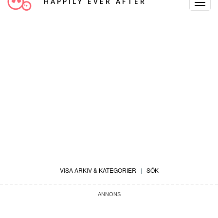
HAPPILY EVER AFTER
Toggle
Navigat
VISA ARKIV & KATEGORIER
|
SÖK