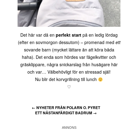
Det här var då en
perfekt start
på en ledig lördag
(efter en sovmorgon dessutom) – promenad med
ett
sovande barn (mycket lättare än att köra båda
haha). Det enda som hördes var fågelkvitter och
gräsklippare, några snickarslag från husägare här
och var… Välbehövligt för en stressad själ!
Nu blir det korvgrillning till lunch
♡
←
NYHETER FRÅN POLARN O. PYRET
ETT NÄSTANFÄRDIGT BADRUM
→