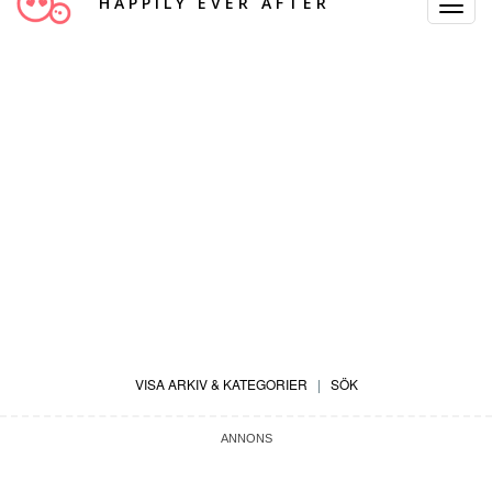
HAPPILY EVER AFTER
Toggle
Navigat
VISA ARKIV & KATEGORIER
|
SÖK