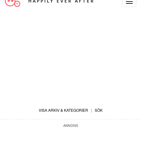
HAPPILY EVER AFTER
Toggle
Navigat
VISA ARKIV & KATEGORIER
|
SÖK